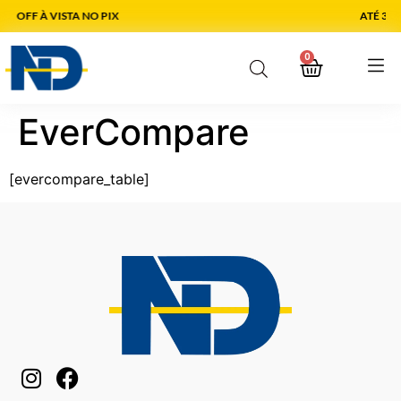
ATÉ 3X SEM JUROS NO CARTÃO
0
EverCompare
[evercompare_table]