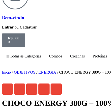
Bem-vindo
Entrar
ou
Cadastrar
R$
0.00
0
Todas as Categorias
Combos
Creatinas
Proteínas
Início
/
OBJETIVOS
/
ENERGIA
/ CHOCO ENERGY 380G – 10
13% DE DESCONTO
CHOCO ENERGY 380G – 10