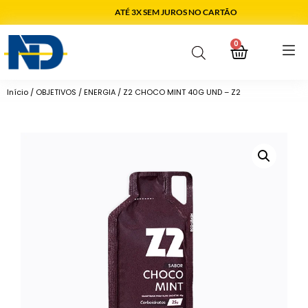
ATÉ 3X SEM JUROS NO CARTÃO
0
Início
/
OBJETIVOS
/
ENERGIA
/ Z2 CHOCO MINT 40G UND – Z2